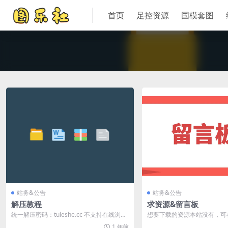
首页
足控资源
国模套图
站务&公告
站务&公告
解压教程
求资源&留言板
统一解压密码：tuleshe.cc 不支持在线浏览/
想要下载的资源本站没有，可
观看，压缩包需要下载解压后查...
言 最好有详细名称，或者关
1 年前