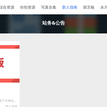
综合资源
街拍资源
写真合集
新人指南
留言板
永
站务&公告
在下方评论留
键词、出处，这
1 年前