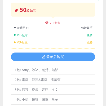
50
软妹币
VIP折扣
普通用户:
50软妹币
VIP会员:
免费
VIP会员:
免费
登录后购买
1包:
Amy、冰冰、楚楚、洁洁
2包:
露露、萍萍&露露、潘蕾蕾
3包:
莎莎、瘦瘦、婷婷、文文
4包:
小妮、鸭鸭、阳阳、羊羊