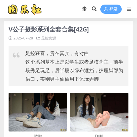
登录
V公子摄影系列全套合集[42G]
2025-07-28
足控资源
足控狂喜，贵在真实，有对白
这个系列基本上是以学生或者足模为主，前半
段秀足玩足，后半段以绿布遮挡，护理脚部为
借口，实则男主偷偷用下体玩弄脚
鸭鸭
鸭鸭