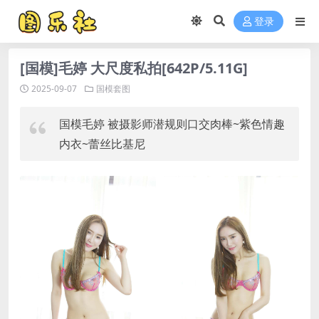
登录
[国模]毛婷 大尺度私拍[642P/5.11G]
2025-09-07
国模套图
国模毛婷 被摄影师潜规则口交肉棒~紫色情趣
内衣~蕾丝比基尼