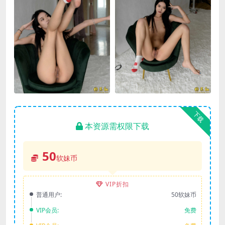
下载
本资源需权限下载
50
软妹币
VIP折扣
普通用户:
50软妹币
VIP会员:
免费