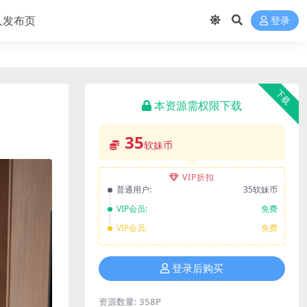
久发布页
登录
下载
本资源需权限下载
35
软妹币
VIP折扣
普通用户:
35软妹币
VIP会员:
免费
VIP会员:
免费
登录后购买
资源数量:
358P