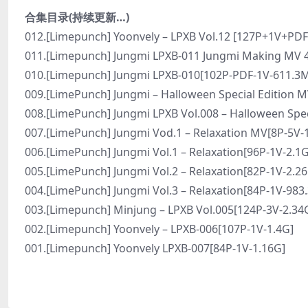
合集目录(持续更新…)
012.[Limepunch] Yoonvely – LPXB Vol.12 [127P+1V+PD
011.[Limepunch] Jungmi LPXB-011 Jungmi Making MV
010.[Limepunch] Jungmi LPXB-010[102P-PDF-1V-611.3
009.[LimePunch] Jungmi – Halloween Special Edition 
008.[LimePunch] Jungmi LPXB Vol.008 – Halloween Spec
007.[LimePunch] Jungmi Vod.1 – Relaxation MV[8P-5V-
006.[LimePunch] Jungmi Vol.1 – Relaxation[96P-1V-2.1G
005.[LimePunch] Jungmi Vol.2 – Relaxation[82P-1V-2.2
004.[LimePunch] Jungmi Vol.3 – Relaxation[84P-1V-983
003.[Limepunch] Minjung – LPXB Vol.005[124P-3V-2.34
002.[Limepunch] Yoonvely – LPXB-006[107P-1V-1.4G]
001.[Limepunch] Yoonvely LPXB-007[84P-1V-1.16G]