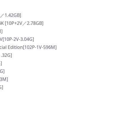
F／1.42GB]
 4K [10P+2V／2.78GB]
M]
MV[10P-2V-3.04G]
ial Edition[102P-1V-596M]
1.32G]
]
6G]
.3M]
G]