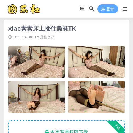
登录
xiao素素床上捆住撕袜TK
2025-04-08
足控资源
下载
本资源需权限下载