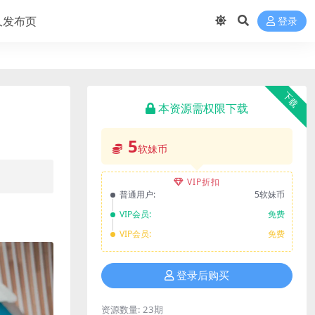
久发布页
登录
下载
本资源需权限下载
5
软妹币
VIP折扣
普通用户:
5软妹币
VIP会员:
免费
VIP会员:
免费
登录后购买
资源数量:
23期