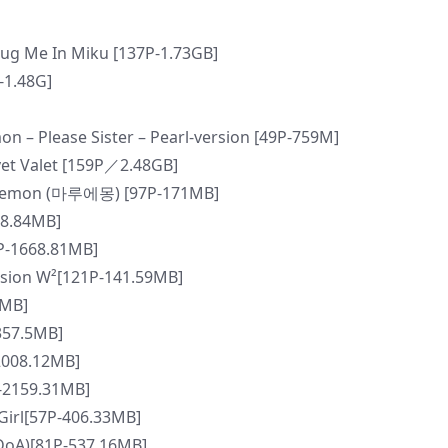
 Me In Miku [137P-1.73GB]
1.48G]
 Please Sister – Pearl-version [49P-759M]
t Valet [159P／2.48GB]
uemon (마루에몽) [97P-171MB]
8.84MB]
-1668.81MB]
on W²[121P-141.59MB]
1MB]
357.5MB]
2008.12MB]
-2159.31MB]
Girl[57P-406.33MB]
oA)[81P-537.16MB]