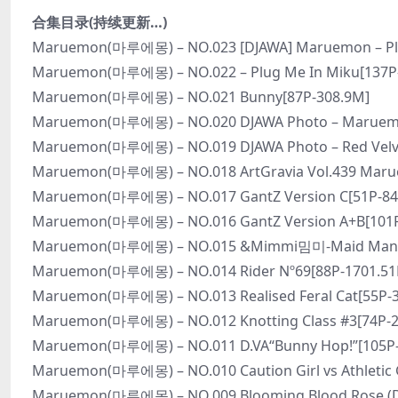
合集目录(持续更新…)
Maruemon(마루에몽) – NO.023 [DJAWA] Maruemon – Plug
Maruemon(마루에몽) – NO.022 – Plug Me In Miku[137P-
Maruemon(마루에몽) – NO.021 Bunny[87P-308.9M]
Maruemon(마루에몽) – NO.020 DJAWA Photo – Maruemon –
Maruemon(마루에몽) – NO.019 DJAWA Photo – Red Velve
Maruemon(마루에몽) – NO.018 ArtGravia Vol.439 Mar
Maruemon(마루에몽) – NO.017 GantZ Version C[51P-84
Maruemon(마루에몽) – NO.016 GantZ Version A+B[101P
Maruemon(마루에몽) – NO.015 &Mimmi밈미-Maid Mansi
Maruemon(마루에몽) – NO.014 Rider Nº69[88P-1701.5
Maruemon(마루에몽) – NO.013 Realised Feral Cat[55P-
Maruemon(마루에몽) – NO.012 Knotting Class #3[74P-
Maruemon(마루에몽) – NO.011 D.VA“Bunny Hop!”[105P
Maruemon(마루에몽) – NO.010 Caution Girl vs Athletic 
Maruemon(마루에몽) – NO.009 Blooming Blood Rose (D