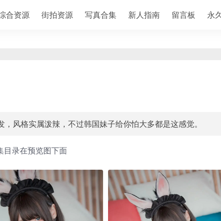
综合资源
街拍资源
写真合集
新人指南
留言板
永
er，短发，风格实属泼辣，不过韩国妹子给你怕大多都是这感觉。
集目录在预览图下面