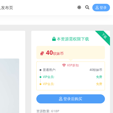
久发布页
登录
下载
本资源需权限下载
40
软妹币
VIP折扣
普通用户:
40软妹币
VIP会员:
免费
VIP会员:
免费
登录后购买
资源数量:
618P