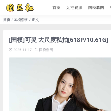
首页
足控资源
国模套图
首页
国模套图
正文
[国模]可灵 大尺度私拍[618P/10.61G]
2025-11-17
国模套图