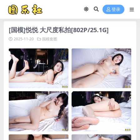
登录
[国模]悦悦 大尺度私拍[802P/25.1G]
2025-11-20
国模套图