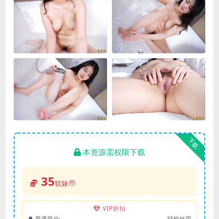
下载
本资源需权限下载
35
软妹币
VIP折扣
普通用户:
35软妹币