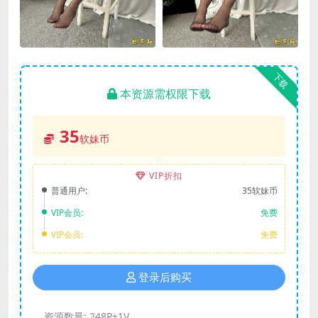
下载
本资源需权限下载
35
软妹币
VIP折扣
普通用户:
35软妹币
VIP会员:
免费
VIP会员:
免费
登录后购买
资源数量:
248P+1V