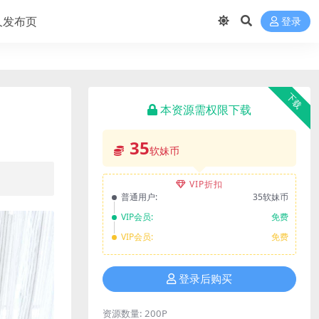
久发布页
登录
下载
本资源需权限下载
35
软妹币
VIP折扣
普通用户:
35软妹币
VIP会员:
免费
VIP会员:
免费
登录后购买
资源数量:
200P