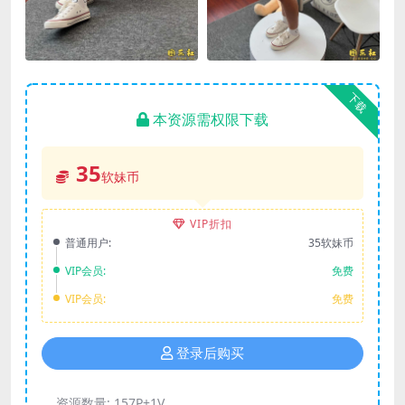
下载
本资源需权限下载
35
软妹币
VIP折扣
普通用户:
35软妹币
VIP会员:
免费
VIP会员:
免费
登录后购买
资源数量:
157P+1V