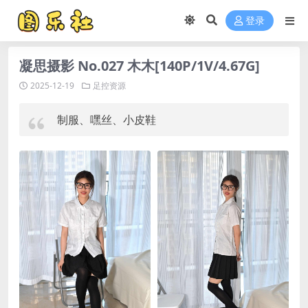
登录
凝思摄影 No.027 木木[140P/1V/4.67G]
2025-12-19
足控资源
制服、嘿丝、小皮鞋