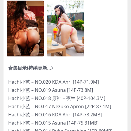
合集目录(持续更新…)
Hachi小芭 – NO.020 KDA Ahri [14P-71.9M]
Hachi小芭 – NO.019 Asuna [14P-73.8M]
Hachi小芭 – NO.018 原神 – 夜兰 [40P-104.3M]
Hachi小芭 – NO.017 Nezuko Apron [22P-87.1M]
Hachi小芭 – NO.016 KDA Ahri [14P-73.2MB]
Hachi小芭 – NO.015 Asuna [14P-75.31MB]
Hachi小芭 – NO.014 Ruka Sarashina [15P-60MB]