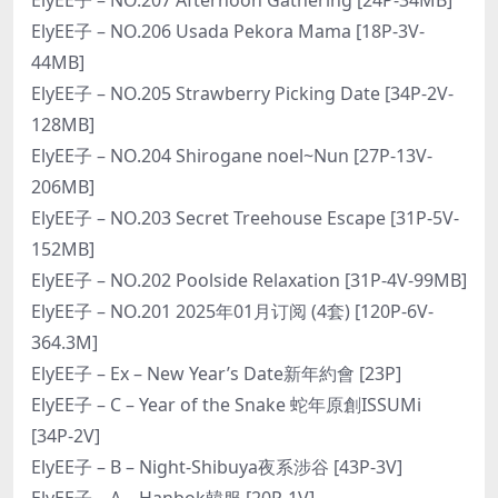
ElyEE子 – NO.206 Usada Pekora Mama [18P-3V-
44MB]
ElyEE子 – NO.205 Strawberry Picking Date [34P-2V-
128MB]
ElyEE子 – NO.204 Shirogane noel~Nun [27P-13V-
206MB]
ElyEE子 – NO.203 Secret Treehouse Escape [31P-5V-
152MB]
ElyEE子 – NO.202 Poolside Relaxation [31P-4V-99MB]
ElyEE子 – NO.201 2025年01月订阅 (4套) [120P-6V-
364.3M]
ElyEE子 – Ex – New Year’s Date新年約會 [23P]
ElyEE子 – C – Year of the Snake 蛇年原創ISSUMi
[34P-2V]
ElyEE子 – B – Night-Shibuya夜系涉谷 [43P-3V]
ElyEE子 – A – Hanbok韓服 [20P-1V]