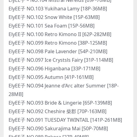
ElyEE子 NO.103 Yukihana Lamy [18P-36MB]
ElyEE子 NO.102 Snow White [15P-63MB]
ElyEE子 NO.101 Sea Foam [15P-56MB]
ElyEE子 NO.100 Retro Kimono II [62P-282MB]
ElyEE子 NO.099 Retro Kimono [38P-125MB]
ElyEE子 NO.098 Pale Lavender [54P-210MB]
ElyEE子 NO.097 Ice Crystsls Fairy [31P-114MB]
ElyEE子 NO.096 Higanbana [33P-171MB]
ElyEE子 NO.095 Autumn [41P-161MB]
ElyEE子 NO.094 Jeanne d’Arc alter Summer [18P-
28MB]
ElyEE子 NO.093 Bride & Lingerie [65P-139MB]
ElyEE子 NO.092 Cheshire 柴郡 [70P-163MB]
ElyEE子 NO.091 TUESDAY TWINTAIL [141P-261MB]
ElyEE子 NO.090 Sakurajima Mai [50P-70MB]
ElyEE子 NO.089 Pekora [27P-40MB]