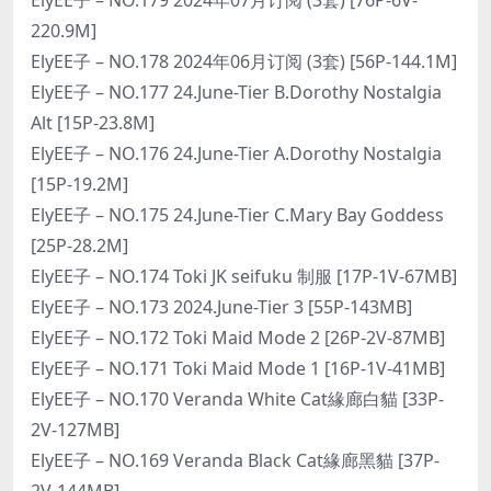
220.9M]
ElyEE子 – NO.178 2024年06月订阅 (3套) [56P-144.1M]
ElyEE子 – NO.177 24.June-Tier B.Dorothy Nostalgia
Alt [15P-23.8M]
ElyEE子 – NO.176 24.June-Tier A.Dorothy Nostalgia
[15P-19.2M]
ElyEE子 – NO.175 24.June-Tier C.Mary Bay Goddess
[25P-28.2M]
ElyEE子 – NO.174 Toki JK seifuku 制服 [17P-1V-67MB]
ElyEE子 – NO.173 2024.June-Tier 3 [55P-143MB]
ElyEE子 – NO.172 Toki Maid Mode 2 [26P-2V-87MB]
ElyEE子 – NO.171 Toki Maid Mode 1 [16P-1V-41MB]
ElyEE子 – NO.170 Veranda White Cat緣廊白貓 [33P-
2V-127MB]
ElyEE子 – NO.169 Veranda Black Cat緣廊黑貓 [37P-
2V-144MB]