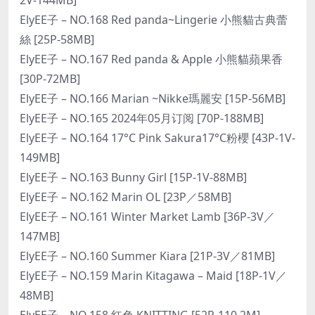
ElyEE子 – NO.168 Red panda~Lingerie 小熊貓古典蕾
絲 [25P-58MB]
ElyEE子 – NO.167 Red panda & Apple 小熊貓蘋果香
[30P-72MB]
ElyEE子 – NO.166 Marian ~Nikke瑪麗安 [15P-56MB]
ElyEE子 – NO.165 2024年05月订阅 [70P-188MB]
ElyEE子 – NO.164 17°C Pink Sakura17°C粉櫻 [43P-1V-
149MB]
ElyEE子 – NO.163 Bunny Girl [15P-1V-88MB]
ElyEE子 – NO.162 Marin OL [23P／58MB]
ElyEE子 – NO.161 Winter Market Lamb [36P-3V／
147MB]
ElyEE子 – NO.160 Summer Kiara [21P-3V／81MB]
ElyEE子 – NO.159 Marin Kitagawa – Maid [18P-1V／
48MB]
ElyEE子 – NO.158 红色 KNITTING [52P-110.2M]