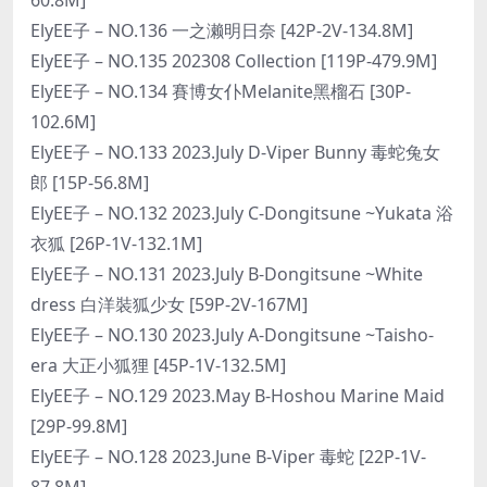
ElyEE子 – NO.136 一之濑明日奈 [42P-2V-134.8M]
ElyEE子 – NO.135 202308 Collection [119P-479.9M]
ElyEE子 – NO.134 賽博女仆Melanite黑榴石 [30P-
102.6M]
ElyEE子 – NO.133 2023.July D-Viper Bunny 毒蛇兔女
郎 [15P-56.8M]
ElyEE子 – NO.132 2023.July C-Dongitsune ~Yukata 浴
衣狐 [26P-1V-132.1M]
ElyEE子 – NO.131 2023.July B-Dongitsune ~White
dress 白洋裝狐少女 [59P-2V-167M]
ElyEE子 – NO.130 2023.July A-Dongitsune ~Taisho-
era 大正小狐狸 [45P-1V-132.5M]
ElyEE子 – NO.129 2023.May B-Hoshou Marine Maid
[29P-99.8M]
ElyEE子 – NO.128 2023.June B-Viper 毒蛇 [22P-1V-
87.8M]