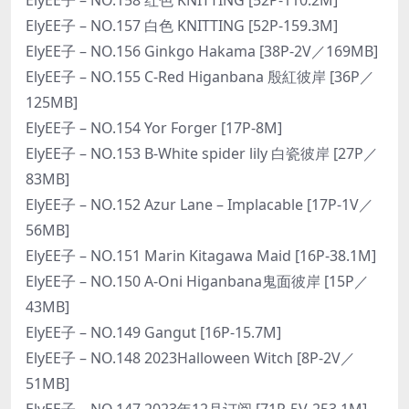
ElyEE子 – NO.157 白色 KNITTING [52P-159.3M]
ElyEE子 – NO.156 Ginkgo Hakama [38P-2V／169MB]
ElyEE子 – NO.155 C-Red Higanbana 殷紅彼岸 [36P／
125MB]
ElyEE子 – NO.154 Yor Forger [17P-8M]
ElyEE子 – NO.153 B-White spider lily 白瓷彼岸 [27P／
83MB]
ElyEE子 – NO.152 Azur Lane – Implacable [17P-1V／
56MB]
ElyEE子 – NO.151 Marin Kitagawa Maid [16P-38.1M]
ElyEE子 – NO.150 A-Oni Higanbana鬼面彼岸 [15P／
43MB]
ElyEE子 – NO.149 Gangut [16P-15.7M]
ElyEE子 – NO.148 2023Halloween Witch [8P-2V／
51MB]
ElyEE子 – NO.147 2023年12月订阅 [71P-5V-253.1M]