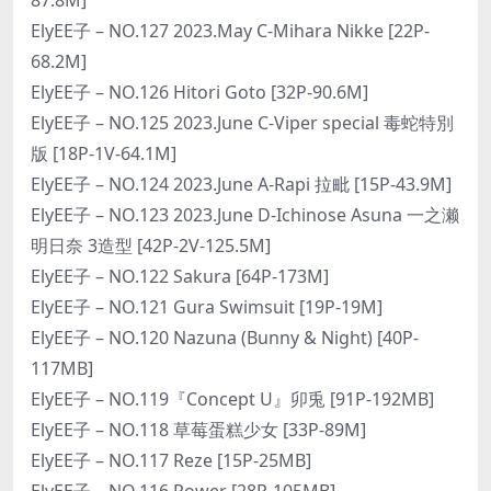
ElyEE子 – NO.127 2023.May C-Mihara Nikke [22P-
68.2M]
ElyEE子 – NO.126 Hitori Goto [32P-90.6M]
ElyEE子 – NO.125 2023.June C-Viper special 毒蛇特別
版 [18P-1V-64.1M]
ElyEE子 – NO.124 2023.June A-Rapi 拉毗 [15P-43.9M]
ElyEE子 – NO.123 2023.June D-Ichinose Asuna 一之濑
明日奈 3造型 [42P-2V-125.5M]
ElyEE子 – NO.122 Sakura [64P-173M]
ElyEE子 – NO.121 Gura Swimsuit [19P-19M]
ElyEE子 – NO.120 Nazuna (Bunny & Night) [40P-
117MB]
ElyEE子 – NO.119『Concept U』卯兎 [91P-192MB]
ElyEE子 – NO.118 草莓蛋糕少女 [33P-89M]
ElyEE子 – NO.117 Reze [15P-25MB]
ElyEE子 – NO.116 Power [28P-105MB]