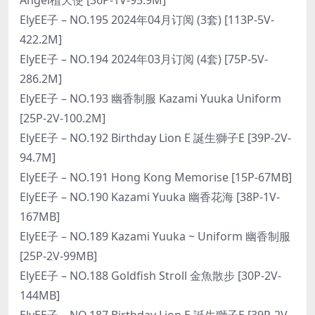
ElyEE子 – NO.195 2024年04月订阅 (3套) [113P-5V-
422.2M]
ElyEE子 – NO.194 2024年03月订阅 (4套) [75P-5V-
286.2M]
ElyEE子 – NO.193 幽香制服 Kazami Yuuka Uniform
[25P-2V-100.2M]
ElyEE子 – NO.192 Birthday Lion E 誕生獅子E [39P-2V-
94.7M]
ElyEE子 – NO.191 Hong Kong Memorise [15P-67MB]
ElyEE子 – NO.190 Kazami Yuuka 幽香花海 [38P-1V-
167MB]
ElyEE子 – NO.189 Kazami Yuuka ~ Uniform 幽香制服
[25P-2V-99MB]
ElyEE子 – NO.188 Goldfish Stroll 金魚散步 [30P-2V-
144MB]
ElyEE子 – NO.187 Birthday Lion E 誕生獅子E [39P-2V-