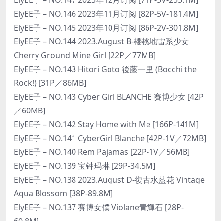
ElyEE子 – NO.146 2023年11月订阅 [82P-5V-181.4M]
ElyEE子 – NO.145 2023年10月订阅 [86P-2V-301.8M]
ElyEE子 – NO.144 2023.August B-櫻桃地雷系少女
Cherry Ground Mine Girl [22P／77MB]
ElyEE子 – NO.143 Hitori Goto 後藤一里 (Bocchi the
Rock!) [31P／86MB]
ElyEE子 – NO.143 Cyber Girl BLANCHE 賽博少女 [42P
／60MB]
ElyEE子 – NO.142 Stay Home with Me [166P-141M]
ElyEE子 – NO.141 CyberGirl Blanche [42P-1V／72MB]
ElyEE子 – NO.140 Rem Pajamas [22P-1V／56MB]
ElyEE子 – NO.139 宝钟玛琳 [29P-34.5M]
ElyEE子 – NO.138 2023.August D-復古水藍花 Vintage
Aqua Blossom [38P-89.8M]
ElyEE子 – NO.137 賽博女僕 Violane青輝石 [28P-
60.8M]