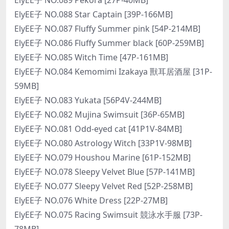
ElyEE子 NO.088 Star Captain [39P-166MB]
ElyEE子 NO.087 Fluffy Summer pink [54P-214MB]
ElyEE子 NO.086 Fluffy Summer black [60P-259MB]
ElyEE子 NO.085 Witch Time [47P-161MB]
ElyEE子 NO.084 Kemomimi Izakaya 獸耳居酒屋 [31P-
59MB]
ElyEE子 NO.083 Yukata [56P4V-244MB]
ElyEE子 NO.082 Mujina Swimsuit [36P-65MB]
ElyEE子 NO.081 Odd-eyed cat [41P1V-84MB]
ElyEE子 NO.080 Astrology Witch [33P1V-98MB]
ElyEE子 NO.079 Houshou Marine [61P-152MB]
ElyEE子 NO.078 Sleepy Velvet Blue [57P-141MB]
ElyEE子 NO.077 Sleepy Velvet Red [52P-258MB]
ElyEE子 NO.076 White Dress [22P-27MB]
ElyEE子 NO.075 Racing Swimsuit 競泳水手服 [73P-
78MB]