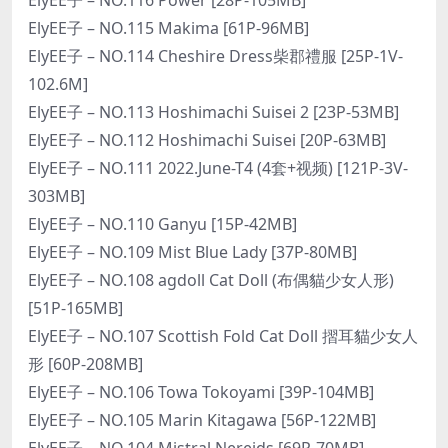
ElyEE子 – NO.115 Makima [61P-96MB]
ElyEE子 – NO.114 Cheshire Dress柴郡禮服 [25P-1V-
102.6M]
ElyEE子 – NO.113 Hoshimachi Suisei 2 [23P-53MB]
ElyEE子 – NO.112 Hoshimachi Suisei [20P-63MB]
ElyEE子 – NO.111 2022.June-T4 (4套+视频) [121P-3V-
303MB]
ElyEE子 – NO.110 Ganyu [15P-42MB]
ElyEE子 – NO.109 Mist Blue Lady [37P-80MB]
ElyEE子 – NO.108 agdoll Cat Doll (布偶貓少女人形)
[51P-165MB]
ElyEE子 – NO.107 Scottish Fold Cat Doll 摺耳貓少女人
形 [60P-208MB]
ElyEE子 – NO.106 Towa Tokoyami [39P-104MB]
ElyEE子 – NO.105 Marin Kitagawa [56P-122MB]
ElyEE子 – NO.104 Mistral Nereids [69P-70MB]