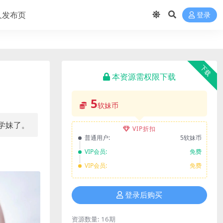
久发布页
登录
下载
本资源需权限下载
5
软妹币
学妹了。
VIP折扣
普通用户:
5软妹币
VIP会员:
免费
VIP会员:
免费
登录后购买
资源数量:
16期