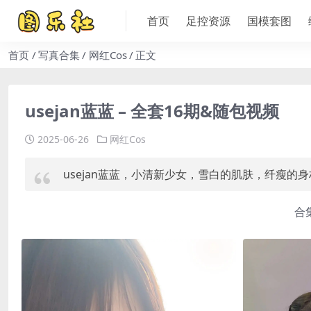
首页
足控资源
国模套图
首页
写真合集
网红Cos
正文
usejan蓝蓝 – 全套16期&随包视频
2025-06-26
网红Cos
usejan蓝蓝，小清新少女，雪白的肌肤，纤瘦
合