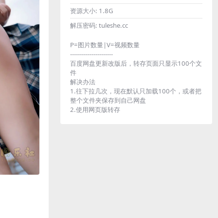
资源大小:
1.8G
解压密码:
tuleshe.cc
P=图片数量|V=视频数量
----------------------
百度网盘更新改版后，转存页面只显示100个文
件
解决办法
1.往下拉几次，现在默认只加载100个，或者把
整个文件夹保存到自己网盘
2.使用网页版转存