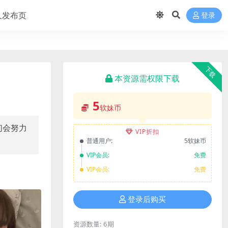
久发布页
登录
下载
本资源需权限下载
5
软妹币
们会努力
VIP折扣
普通用户:
5软妹币
VIP会员:
免费
VIP会员:
免费
登录后购买
资源数量:
6期