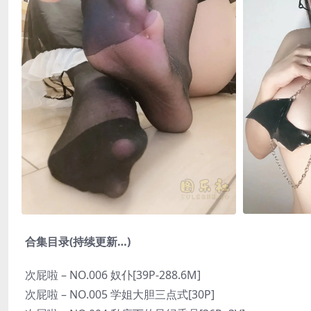
合集目录(持续更新…)
次屁啦 – NO.006 奴仆[39P-288.6M]
次屁啦 – NO.005 学姐大胆三点式[30P]