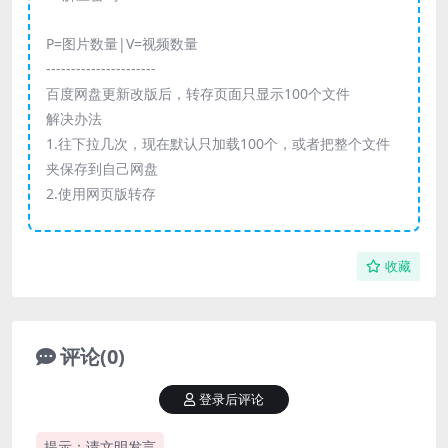
P=图片数量|V=视频数量
----------------------
百度网盘更新改版后，转存页面只显示100个文件
解决办法
1.往下拉几次，现在默认只加载100个，或者把整个文件
夹保存到自己网盘
2.使用网页版转存
收藏
评论(0)
登录后评论
提示：请文明发言