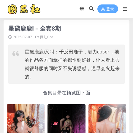
登录
星黛鹿鹿i – 全套8期
2025-07-07
网红Cos
星黛鹿鹿i又叫：千反田鹿子，潜力coser，她
的作品各方面拿捏的都恰到好处，让人看上去
就很舒服的同时又不失诱惑感，迟早会火起来
的。
合集目录在预览图下面