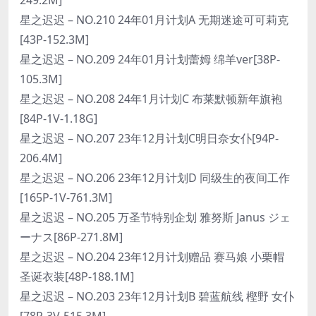
星之迟迟 – NO.210 24年01月计划A 无期迷途可可莉克
[43P-152.3M]
星之迟迟 – NO.209 24年01月计划蕾姆 绵羊ver[38P-
105.3M]
星之迟迟 – NO.208 24年1月计划C 布莱默顿新年旗袍
[84P-1V-1.18G]
星之迟迟 – NO.207 23年12月计划C明日奈女仆[94P-
206.4M]
星之迟迟 – NO.206 23年12月计划D 同级生的夜间工作
[165P-1V-761.3M]
星之迟迟 – NO.205 万圣节特别企划 雅努斯 Janus ジェ
ーナス[86P-271.8M]
星之迟迟 – NO.204 23年12月计划赠品 赛马娘 小栗帽
圣诞衣装[48P-188.1M]
星之迟迟 – NO.203 23年12月计划B 碧蓝航线 樫野 女仆
[78P-3V-515.3M]