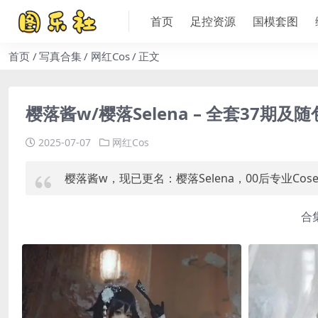
首页
足控资源
国模套图
首页
写真合集
网红Cos
正文
樱落酱w/樱落Selena – 全套37期及
2025-07-07
网红Cos
樱落酱w，现已更名：樱落Selena，00后专业Co
合