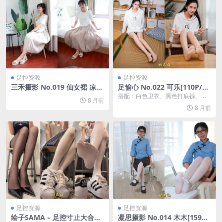
足控资源
足控资源
三禾摄影 No.019 仙女裙 凉高
足愉心 No.022 可乐[110P/2
[288P/1.61G]
V/13.5G]
搭配：白色卫衣、黑色打底裤、运
8 月前
动鞋、肉丝色袜、白色长筒棉袜
8 月前
足控资源
足控资源
绘子SAMA – 足控寸止大合集
凝思摄影 No.014 木木[159P/