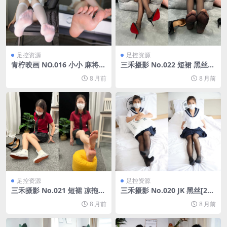
足控资源
足控资源
青柠映画 NO.016 小小 麻将[1
三禾摄影 No.022 短裙 黑丝
06P/2V/2.57G]
高跟[207P/1.52G]
8 月前
8 月前
足控资源
足控资源
三禾摄影 No.021 短裙 凉拖
三禾摄影 No.020 JK 黑丝[299
帆布鞋 高跟[217P2V/5.94G]
P/1.47G]
8 月前
8 月前