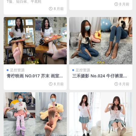
1V/4.34G]
T[78P/2V/4.04G]
T恤、短白袜、平底鞋
8 月前
8 月前
足控资源
足控资源
青柠映画 NO.017 芥末 画室短
三禾摄影 No.024 牛仔裤里丝
裙[136P/2V/4.86G]
帆布鞋 高跟[201P/2.03G]
8 月前
8 月前