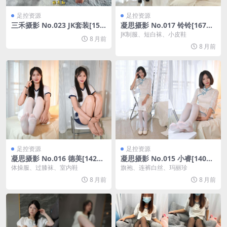
足控资源
足控资源
三禾摄影 No.023 JK套装[154
凝思摄影 No.017 铃铃[167P/
P/2V/3.11G]
1V/4.53G]
JK制服、短白袜、小皮鞋
8 月前
8 月前
足控资源
足控资源
凝思摄影 No.016 德美[142P/
凝思摄影 No.015 小睿[140P/
1V/4.33G]
1V/2.89G]
体操服、过膝袜、室内鞋
旗袍、连裤白丝、玛丽珍
8 月前
8 月前