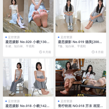
足控资源
足控资源
凝思摄影 No.020 小睿[130P/
凝思摄影 No.019 德美[200P/
1V/4.20G]
4.70G]
长裙、短白袜、平底鞋
T恤、短白袜、平底鞋
8 月前
8 月前
足控资源
足控资源
凝思摄影 No.018 小睿[142P/
青柠映画 NO.018 芥末 画室白