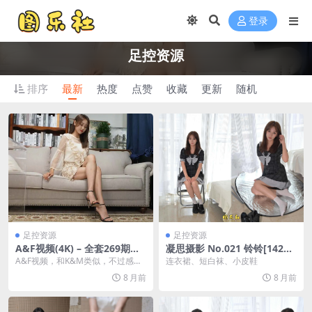
登录
足控资源
排序
最新
热度
点赞
收藏
更新
随机
足控资源
足控资源
A&F视频(4K) – 全套269期合
凝思摄影 No.021 铃铃[142P/
集[826G]
1V/4.91G]
A&F视频，和K&M类似，不过感觉
连衣裙、短白袜、小皮鞋
上模特更漂亮，画质为4K的，算...
8 月前
8 月前