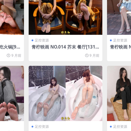
足控资源
足控资源
 吃火锅[90
青柠映画 NO.014 芥末 餐厅[131
青柠映画 N
P/2V/6.14G]
36P/2V/4
9 月前
9 月前
足控资源
足控资源