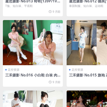
凝思摄影 No.013 铃铃[139P/1V/
凝思摄影 No.012 德美[1
4.08G]
4.27G]
T恤、短白袜、平底鞋
泰国制服、短白袜、运动鞋
9 月前
足控资源
足控资源
三禾摄影 No.016 小白鞋 白袜 肉
三禾摄影 No.015 旗袍 
丝[206P/1.04G]
P/1.41G]
9 月前