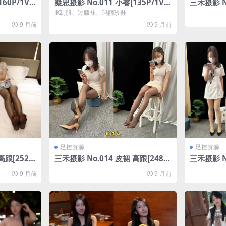
60P/1V/
凝思摄影 No.011 小睿[135P/1V/
三禾摄影 N
2.89G]
肉丝[207P/
JK制服、过膝袜、玛丽珍鞋
9 月前
9 月前
足控资源
足控资源
高跟[252
三禾摄影 No.014 皮裙 高跟[248
三禾摄影 N
P/1V/3.48G]
64P/1V/4
9 月前
9 月前