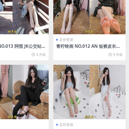
足控资源
O.013 阿慌 JK公交站[1
青柠映画 NO.012 AN 短裤皮衣套
.67G]
装[130P/2V/7.35G]
9 月前
9 月前
足控资源