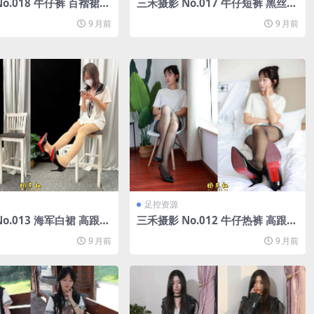
o.018 牛仔裤 百褶裙
三禾摄影 No.017 牛仔短裤 黑丝
0.98G]
高跟[251P/1.19G]
9 月前
9 月前
足控资源
o.013 海军白裙 高跟[2
三禾摄影 No.012 牛仔热裤 高跟
.69G]
长丝[208P/1.26G]
9 月前
9 月前