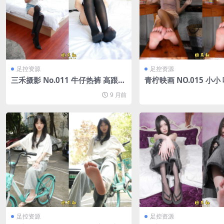
足控资源
足控资源
三禾摄影 No.011 牛仔热裤 高跟
青柠映画 NO.015 小小
过膝袜[227P/1.12G]
P/2V/2.12G]
9 月前
足控资源
足控资源