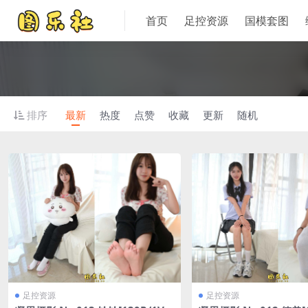
首页
足控资源
国模套图
排序
最新
热度
点赞
收藏
更新
随机
足控资源
足控资源